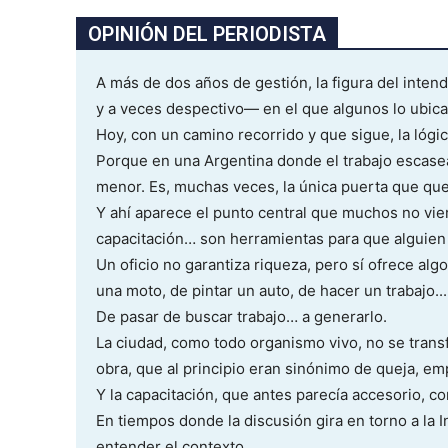
OPINIÓN DEL PERIODISTA
A más de dos años de gestión, la figura del inte
y a veces despectivo— en el que algunos lo ubicab
Hoy, con un camino recorrido y que sigue, la lógic
Porque en una Argentina donde el trabajo escasea 
menor. Es, muchas veces, la única puerta que que
Y ahí aparece el punto central que muchos no vie
capacitación… son herramientas para que alguie
Un oficio no garantiza riqueza, pero sí ofrece alg
una moto, de pintar un auto, de hacer un trabajo...
De pasar de buscar trabajo… a generarlo.
La ciudad, como todo organismo vivo, no se transf
obra, que al principio eran sinónimo de queja, em
Y la capacitación, que antes parecía accesorio, co
En tiempos donde la discusión gira en torno a la In
entender el contexto.