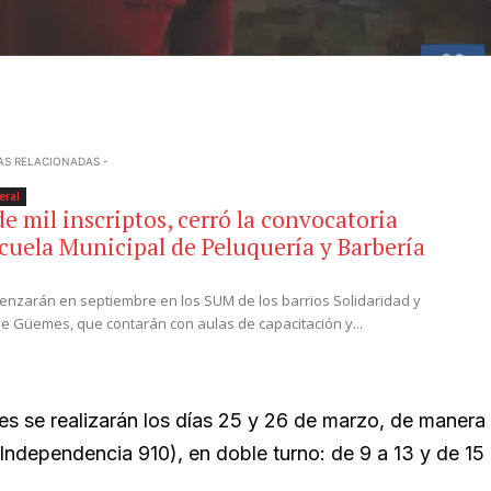
AS RELACIONADAS -
eral
e mil inscriptos, cerró la convocatoria
scuela Municipal de Peluquería y Barbería
enzarán en septiembre en los SUM de los barrios Solidaridad y
de Güemes, que contarán con aulas de capacitación y...
es se realizarán los días 25 y 26 de marzo, de manera
Independencia 910), en doble turno: de 9 a 13 y de 15