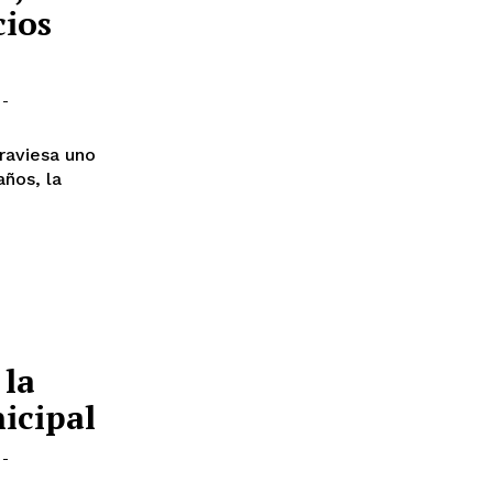
cios
-
raviesa uno
años, la
 la
icipal
-