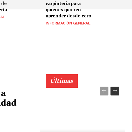
 de
carpintería para
ería
quienes quieren
aprender desde cero
RAL
INFORMACIÓN GENERAL
Últimas
 a
idad