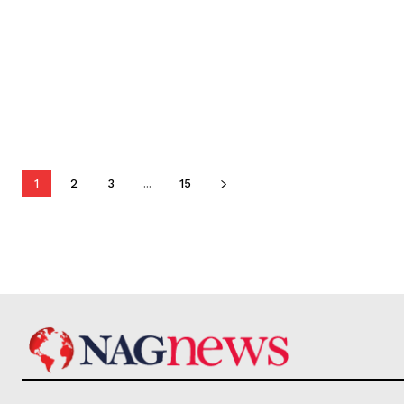
1
2
3
...
15