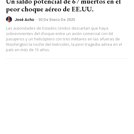
Un saldo potencial de 67 muertos en el
peor choque aéreo de EE.UU.
José Acho
-
30 De Enero De 2025
Las autoridades de Estados Unidos descartan que haya
sobrevivientes del choque entre un avión comercial con 64
pasajeros y un helicóptero con tres militares en las afueras de
Washington la noche del miércoles, la peor tragedia aérea en el
país en más de 15 años.