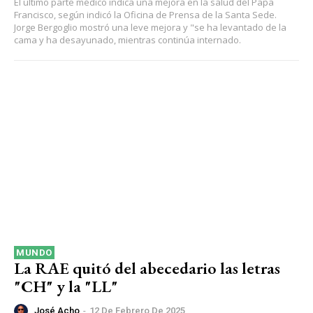
El último parte médico indica una mejora en la salud del Papa
Francisco, según indicó la Oficina de Prensa de la Santa Sede.
Jorge Bergoglio mostró una leve mejora y "se ha levantado de la
cama y ha desayunado, mientras continúa internado.
MUNDO
La RAE quitó del abecedario las letras
"CH" y la "LL"
José Acho
-
12 De Febrero De 2025