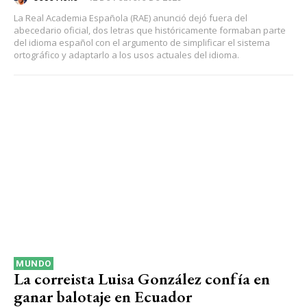
La Real Academia Española (RAE) anunció dejó fuera del
abecedario oficial, dos letras que históricamente formaban parte
del idioma español con el argumento de simplificar el sistema
ortográfico y adaptarlo a los usos actuales del idioma.
MUNDO
La correista Luisa González confía en
ganar balotaje en Ecuador