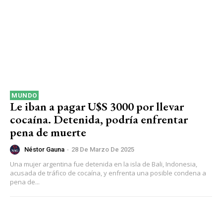
MUNDO
Le iban a pagar U$S 3000 por llevar
cocaína. Detenida, podría enfrentar
pena de muerte
Néstor Gauna
-
28 De Marzo De 2025
Una mujer argentina fue detenida en la isla de Bali, Indonesia,
acusada de tráfico de cocaína, y enfrenta una posible condena a
pena de...