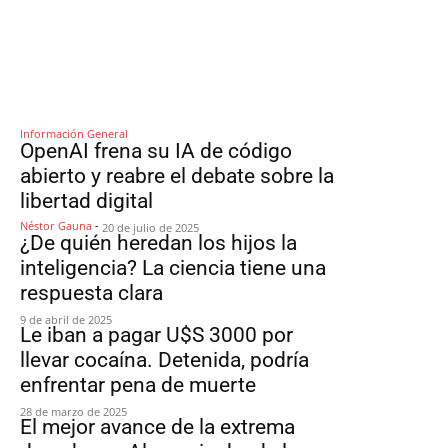
Información General
OpenAI frena su IA de código
abierto y reabre el debate sobre la
libertad digital
Néstor Gauna
-
20 de julio de 2025
¿De quién heredan los hijos la
inteligencia? La ciencia tiene una
respuesta clara
9 de abril de 2025
Le iban a pagar U$S 3000 por
llevar cocaína. Detenida, podría
enfrentar pena de muerte
28 de marzo de 2025
El mejor avance de la extrema