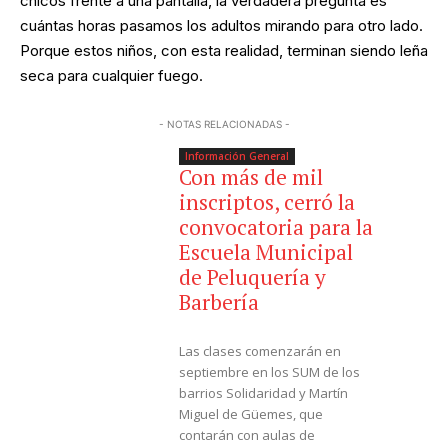
chicos frente a una pantalla, la verdadera pregunta es
cuántas horas pasamos los adultos mirando para otro lado.
Porque estos niños, con esta realidad, terminan siendo leña
seca para cualquier fuego.
- NOTAS RELACIONADAS -
Información General
Con más de mil
inscriptos, cerró la
convocatoria para la
Escuela Municipal
de Peluquería y
Barbería
Las clases comenzarán en
septiembre en los SUM de los
barrios Solidaridad y Martín
Miguel de Güemes, que
contarán con aulas de