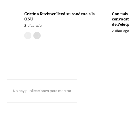
Cristina Kirchner llevó su condena a la
Con más d
ONU
convocato
de Peluqu
3 días ago
2 días ag
No hay publicaciones para mostrar