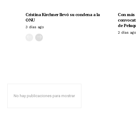
Cristina Kirchner llevó su condena a la
Con más d
ONU
convocato
de Peluqu
3 días ago
2 días ag
No hay publicaciones para mostrar