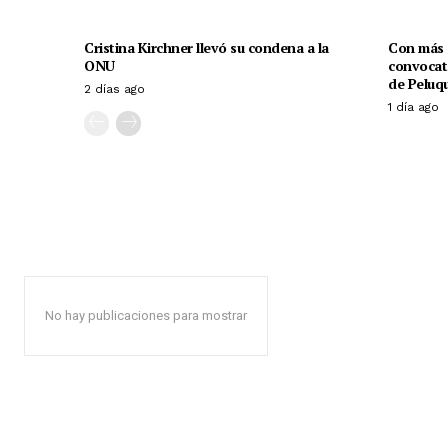
Cristina Kirchner llevó su condena a la
Con más d
ONU
convocato
de Peluqu
2 días ago
1 día ago
No hay publicaciones para mostrar