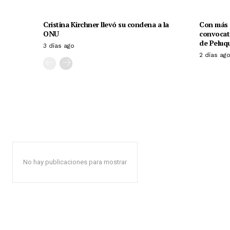
Cristina Kirchner llevó su condena a la
Con más d
ONU
convocato
de Peluqu
3 días ago
2 días ag
No hay publicaciones para mostrar